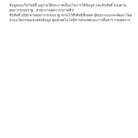
ข้อมูลบนเว็บไซต์นี้ อยู่ภายใต้ประกาศเงื่อนไขการใช้ข้อมูล และลิขสิทธิ์ ของด่าน
ศุลกากรเขมราฐ - สำนักงานศุลกากรภาคที่ 2
ลิขสิทธิ์ 2020 ด่านศุลกากรเขมราฐ สงวนไว้ซึ่งสิทธิทั้งหมด @ออกแบบและพัฒนาโดย
ส่วนนวัตกรรมและคลังข้อมูล ศูนย์เทคโนโลยีสารสนเทศและการสื่อสาร กรมศุลการ