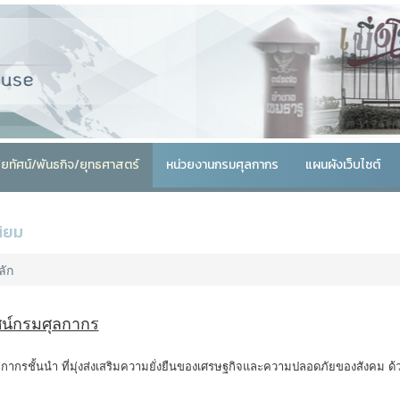
สัยทัศน์/พันธกิจ/ยุทธศาสตร์
หน่วยงานกรมศุลกากร
แผนผังเว็บไซต์
นิยม
ลัก
ัศน์กรมศุลกากร
ลกากรชั้นนำ ที่มุ่งส่งเสริมความยั่งยืนของเศรษฐกิจและความปลอดภัยของสังคม ด้ว