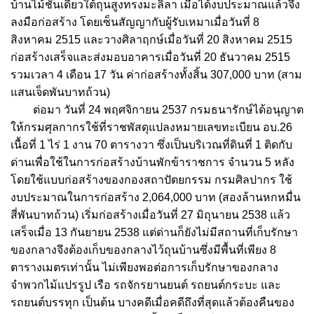
บ้านไม้ชั้นเดียวใต้ถุนสูงทรงมะลิลา
เมื่อได้งบประมาณแล้วจึง
ลงมือก่อสร้าง
โดยเซ็นสัญญากับผู้รับเหมาเมื่อวันที่
8
สิงหาคม
2515
และวางศิลาฤกษ์เมื่อวันที่
20
สิงหาคม
2515
ก่อสร้างเสร็จและส่งมอบอาคารเมื่อวันที่
20
ธันวาคม
2515
รวมเวลา
4
เดือน
17
วัน
ค่าก่อสร้างทั้งสิ้น
307,000
บาท
(
สาม
แสนเจ็ดพันบาทถ้วน
)
ต่อมา
วันที่
24
พฤศจิกายน
2537
กรมธนารักษ์ได้อนุญาต
ให้กรมศุลกากรใช้ที่ราชพัสดุแปลงหมายเลขทะเบียน
อบ
.26
เนื้อที่
1
ไร่
1
งาน
70
ตารางวา
ซึ่งเป็นบริเวณที่ดินที่
1
ติดกับ
ด่านเพื่อใช้ในการก่อสร้างบ้านพักข้าราชการ
จำนวน
5
หลัง
โดยใช้แบบก่อสร้างของกองสถาปัตยกรรม
กรมศิลปากร
ใช้
งบประมาณในการก่อสร้าง
2,064,000
บาท
(
สองล้านหกหมื่น
สี่พันบาทถ้วน
)
เริ่มก่อสร้างเมื่อวันที่
27
มิถุนายน
2538
แล้ว
เสร็จเมื่อ
13
กันยายน
2538
แต่ด่านก็ยังไม่มีสถานที่เก็บรักษา
ของกลางจึงต้องเก็บของกลางไว้ถุนบ้านซึ่งมีพื้นที่เพียง
8
ตารางเมตรเท่านั้น
ไม่เพียงพอต่อการเก็บรักษาของกลาง
จำพวกไม้แปรรูป
เรือ
รถจักรยานยนต์
รถยนต์กระบะ
และ
รถยนต์บรรทุก
เป็นต้น
บางคดีเมื่อคดีถึงที่สุดแล้วต้องคืนของ