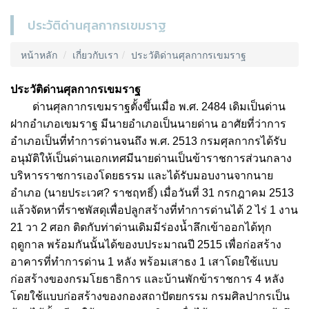
ประวัติด่านศุลกากรเขมราฐ
หน้าหลัก
เกี่ยวกับเรา
ประวัติด่านศุลกากรเขมราฐ
ประวัติด่านศุลกากรเขมราฐ
ด่านศุลกากรเขมราฐตั้งขึ้นเมื่อ
พ
.
ศ
. 2484
เดิมเป็นด่าน
ฝากอำเภอเขมราฐ
มีนายอำเภอเป็นนายด่าน
อาศัยที่ว่าการ
อำเภอเป็นที่ทำการด่านจนถึง
พ
.
ศ
. 2513
กรมศุลกากรได้รับ
อนุมัติให้เป็นด่านเอกเทศมีนายด่านเป็นข้าราชการส่วนกลาง
บริหารราชการเองโดยธรรม
และได้รับมอบงานจากนาย
อำเภอ
(
นายประเวศ
?
ราชฤทธิ์
)
เมื่อวันที่
31
กรกฎาคม
2513
แล้วจัดหาที่ราชพัสดุเพื่อปลูกสร้างที่ทำการด่านได้
2
ไร่
1
งาน
21
วา
2
ศอก
ติดกับท่าด่านเดิมมีร่องน้ำลึกเข้าออกได้ทุก
ฤดูกาล
พร้อมกันนั้นได้ของบประมาณปี
2515
เพื่อก่อสร้าง
อาคารที่ทำการด่าน
1
หลัง
พร้อมเสาธง
1
เสาโดยใช้แบบ
ก่อสร้างของกรมโยธาธิการ
และบ้านพักข้าราชการ
4
หลัง
โดยใช้แบบก่อสร้างของกองสถาปัตยกรรม
กรมศิลปากรเป็น