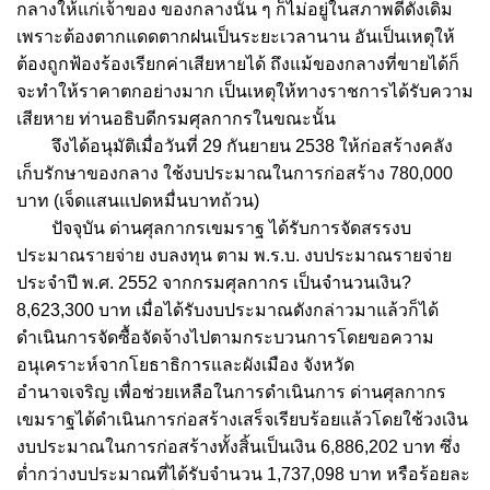
กลางให้แก่เจ้าของ
ของกลางนั้น
ๆ
ก็ไม่อยู่ในสภาพดีดังเดิม
เพราะต้องตากแดดตากฝนเป็นระยะเวลานาน
อันเป็นเหตุให้
ต้องถูกฟ้องร้องเรียกค่าเสียหายได้
ถึงแม้ของกลางที่ขายได้ก็
จะทำให้ราคาตกอย่างมาก
เป็นเหตุให้ทางราชการได้รับความ
เสียหาย
ท่านอธิบดีกรมศุลกากรในขณะนั้น
จึงได้อนุมัติเมื่อวันที่
29
กันยายน
2538
ให้ก่อสร้างคลัง
เก็บรักษาของกลาง
ใช้งบประมาณในการก่อสร้าง
780,000
บาท
(
เจ็ดแสนแปดหมื่นบาทถ้วน
)
ปัจจุบัน
ด่านศุลกากรเขมราฐ
ได้รับการจัดสรรงบ
ประมาณรายจ่าย
งบลงทุน
ตาม
พ
.
ร
.
บ
.
งบประมาณรายจ่าย
ประจำปี
พ
.
ศ
. 2552
จากกรมศุลกากร
เป็นจำนวนเงิน
?
8,623,300
บาท
เมื่อได้รับงบประมาณดังกล่าวมาแล้วก็ได้
ดำเนินการจัดซื้อจัดจ้างไปตามกระบวนการโดยขอความ
อนุเคราะห์จากโยธาธิการและผังเมือง
จังหวัด
อำนาจเจริญ
เพื่อช่วยเหลือในการดำเนินการ
ด่านศุลกากร
เขมราฐได้ดำเนินการก่อสร้างเสร็จเรียบร้อยแล้วโดยใช้วงเงิน
งบประมาณในการก่อสร้างทั้งสิ้นเป็นเงิน
6,886,202
บาท
ซึ่ง
ต่ำกว่างบประมาณที่ได้รับจำนวน
1,737,098
บาท
หรือร้อยละ