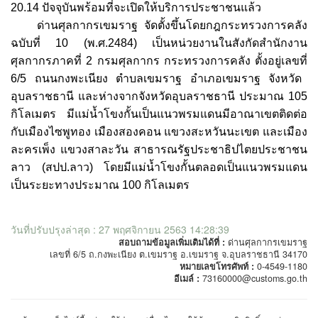
20.14
ปัจจุบันพร้อมที่จะเปิดให้บริการประชาชนแล้ว
ด่านศุลกากรเขมราฐ
จัดตั้งขึ้นโดยกฎกระทรวงการคลัง
ฉบับที่
10 (
พ
.
ศ
.2484)
เป็นหน่วยงานในสังกัดสำนักงาน
ศุลกากรภาคที่
2
กรมศุลกากร
กระทรวงการคลัง
ตั้งอยู่เลขที่
6/5
ถนนกงพะเนียง
ตำบลเขมราฐ
อำเภอเขมราฐ
จังหวัด
อุบลราชธานี
และห่างจากจังหวัดอุบลราชธานี
ประมาณ
105
กิโลเมตร
มีแม่น้ำโขงกั้นเป็นแนวพรมแดนมีอาณาเขตติดต่อ
กับเมืองไซพูทอง
เมืองสองคอน
แขวงสะหวันนะเขต
และเมือง
ละครเพ็ง
แขวงสาละวัน
สาธารณรัฐประชาธิปไตยประชาชน
ลาว
(
สปป
.
ลาว
)
โดยมีแม่น้ำโขงกั้นตลอดเป็นแนวพรมแดน
เป็นระยะทางประมาณ
100
กิโลเมตร
วันที่ปรับปรุงล่าสุด : 27 พฤศจิกายน 2563 14:28:39
สอบถามข้อมูลเพิ่มเติมได้ที่ :
ด่านศุลกากรเขมราฐ
เลขที่ 6/5 ถ.กงพะเนียง ต.เขมราฐ อ.เขมราฐ จ.อุบลราชธานี 34170
หมายเลขโทรศัพท์ :
0-4549-1180
อีเมล์ :
73160000@customs.go.th