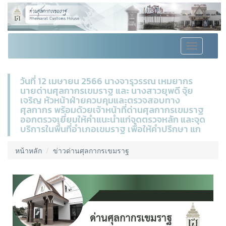
Toggle
navigation
วันที่ 12 เมษายน 2566 นางจารุวรรณ เหมยากร
นายด่านศุลกากรเขมราฐ และ นางสาวยุพดี จุ้ย
เจริญ หัวหน้าฝ่ายควบคุมและตรวจสอบทาง
ศุลกากร พร้อมด้วยเจ้าหน้าที่ด่านศุลกากรเขมราฐ
ออกตรวจเยี่ยมให้คำแนะนำแก่จุดตรวจหลัก และจุด
บริการในพื้นที่อำเภอเขมราฐ เพื่อให้คำปรึกษา แก
หน้าหลัก
ข่าวด่านศุลกากรเขมราฐ