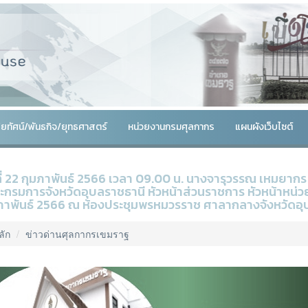
สัยทัศน์/พันธกิจ/ยุทธศาสตร์
หน่วยงานกรมศุลกากร
แผนผังเว็บไซต์
ที่ 22 กุมภาพันธ์ 2566 เวลา 09.00 น. นางจารุวรรณ เหมยาก
กรมการจังหวัดอุบลราชธานี หัวหน้าส่วนราชการ หัวหน้าหน่
ภาพันธ์ 2566 ณ ห้องประชุมพรหมวรราช ศาลากลางจังหวัดอุ
ลัก
ข่าวด่านศุลกากรเขมราฐ