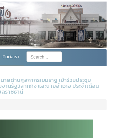
ติดต่อเรา
ร นายด่านศุลกากรเขมราฐ เข้าร่วมประชุม
วยงานรัฐวิสาหกิจ และนายอำเภอ ประจำเดือน
บลราชธานี