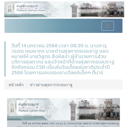
Toggle
navigation
วันที่ 14 มกราคม 2566 เวลา 08.30 น. นางจารุ
วรรณ เหมยากร นายด่านศุลกากรเขมราฐ มอบ
หมายให้ นายวิสูตร สิงห์สง่า ผู้อำนวยการส่วน
บริการศุลกากร และเจ้าหน้าที่ด่านศุลกากรเขมราฐ
จัดกิจกรรม CSR เนื่องในวันเด็กแห่งชาติประจำปี
2566 โดยการมอบของรางวัลแก่เด็กๆ ที่มาร่
หน้าหลัก
ข่าวด่านศุลกากรเขมราฐ