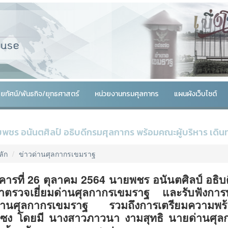
สัยทัศน์/พันธกิจ/ยุทธศาสตร์
หน่วยงานกรมศุลกากร
แผนผังเว็บไซต์
พชร อนันตศิลป์ อธิบดีกรมศุลกากร พร้อมคณะผู้บริหาร เดิ
ลัก
ข่าวด่านศุลกากรเขมราฐ
งคารที่ 26 ตุลาคม 2564 นายพชร อนันตศิลป์ อธิบ
าตรวจเยี่ยมด่านศุลกากรเขมราฐ และรับฟังกา
่านศุลกากรเขมราฐ รวมถึงการเตรียมความพร้
ซง โดยมี นางสาวภาวนา งามสุทธิ นายด่านศุลกา