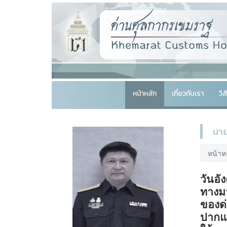
หน้าหลัก
เกี่ยวกับเรา
วิ
นาย
หน้าห
วันอั
ทางม
ของด
ปากแ