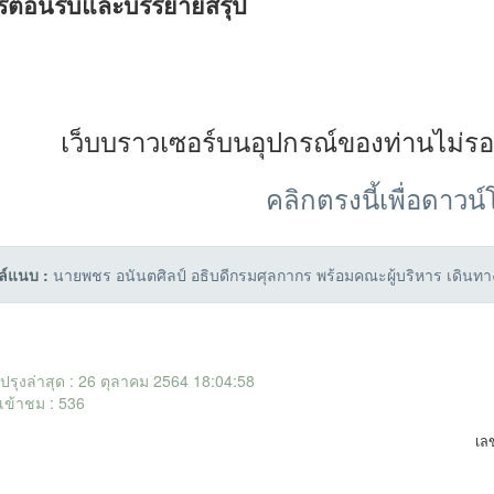
รต้อนรับและบรรยายสรุป
เว็บบราวเซอร์บนอุปกรณ์ของท่านไม่ร
คลิกตรงนี้เพื่อดาวน
ล์แนบ :
นายพชร อนันตศิลป์ อธิบดีกรมศุลกากร พร้อมคณะผู้บริหาร เดินท
ับปรุงล่าสุด : 26 ตุลาคม 2564 18:04:58
เข้าชม : 536
เล