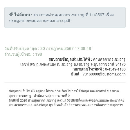
ไฟล์แนบ :
ประกาศด่านศุลกากรเขมราฐ ที่ 11/2567 เรื่อง
ประมูลขายทอดตลาดของกลาง.pdf
วันที่ปรับปรุงล่าสุด : 30 กรกฎาคม 2567 17:38:48
จำนวนผู้เข้าชม : 198
สอบถามข้อมูลเพิ่มเติมได้ที่ :
ด่านศุลกากรเขมราฐ
เลขที่ 6/5 ถ.กงพะเนียง ต.เขมราฐ อ.เขมราฐ จ.อุบลราชธานี 34170
หมายเลขโทรศัพท์ :
0-4549-1180
อีเมล์ :
73160000@customs.go.th
ข้อมูลบนเว็บไซต์นี้ อยู่ภายใต้ประกาศเงื่อนไขการใช้ข้อมูล และลิขสิทธิ์ ของด่าน
ศุลกากรเขมราฐ - สำนักงานศุลกากรภาคที่ 2
ลิขสิทธิ์ 2020 ด่านศุลกากรเขมราฐ สงวนไว้ซึ่งสิทธิทั้งหมด @ออกแบบและพัฒนาโดย
ส่วนนวัตกรรมและคลังข้อมูล ศูนย์เทคโนโลยีสารสนเทศและการสื่อสาร กรมศุลการ