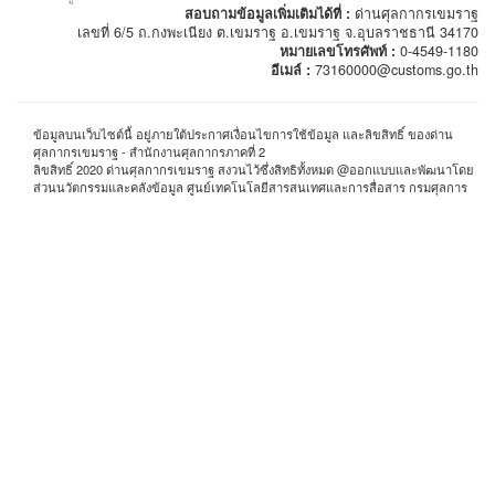
สอบถามข้อมูลเพิ่มเติมได้ที่ :
ด่านศุลกากรเขมราฐ
เลขที่ 6/5 ถ.กงพะเนียง ต.เขมราฐ อ.เขมราฐ จ.อุบลราชธานี 34170
หมายเลขโทรศัพท์ :
0-4549-1180
อีเมล์ :
73160000@customs.go.th
ข้อมูลบนเว็บไซต์นี้ อยู่ภายใต้ประกาศเงื่อนไขการใช้ข้อมูล และลิขสิทธิ์ ของด่าน
ศุลกากรเขมราฐ - สำนักงานศุลกากรภาคที่ 2
ลิขสิทธิ์ 2020 ด่านศุลกากรเขมราฐ สงวนไว้ซึ่งสิทธิทั้งหมด @ออกแบบและพัฒนาโดย
ส่วนนวัตกรรมและคลังข้อมูล ศูนย์เทคโนโลยีสารสนเทศและการสื่อสาร กรมศุลการ